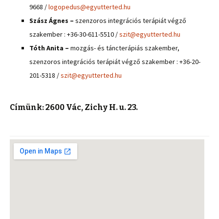
9668 /
logopedus@egyutterted.hu
Szász Ágnes –
szenzoros integrációs terápiát végző
szakember : +36-30-611-5510 /
szit@egyutterted.hu
Tóth Anita –
mozgás- és táncterápiás szakember,
szenzoros integrációs terápiát végző szakember : +36-20-
201-5318 /
szit@egyutterted.hu
Címünk:
2600 Vác, Zichy H. u. 23.