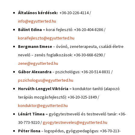
Általános kérdések:
+36-20-226-4114 /
info@egyutterted.hu
Bálint Edina –
korai fejlesztő: +36-20-404-8286 /
koraifejleszto@egyutterted.hu
Bergmann Emese
– óvónő, zeneterapeuta, családi életre
nevelő – zenés foglalkozások: +36-30-668-6290 /
zene@egyutterted.hu
Gábor Alexandra
– pszichológus: +36-20-514-8831 /
pszichologus@egyutterted.hu
Horváth-Lengyel Viktória –
konduktor-tanító (alapozó
terápiás mozgásfejlesztő): +36-20-325-1849 /
konduktor@egyutterted.hu
Lénárt Tímea –
gyógytestnevelő és testnevelő tanár: +36-
30-773-9210 /
gyogytestneveles@egyutterted.hu
Péter Ilona
– logopédus, gyógypedagógus: +36-70-213-