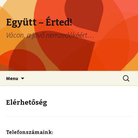
Együtt – Érted!
Vácon, a jövő nemzedékéért…
Skip to content
Keresés
Menu
Elérhetőség
Telefonszámaink: