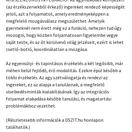
(az érzékszervekből érkező) ingereket rendező képességét
jelöli, azt a folyamatot, amely eredményeképpen a
megfelelő mozgásválasz megszülethet. Amelyik
gyermeknél nem érett még ez a funkció, nehezen tud úgy
mozogni, hogy közben folyamatosan figyelembe vegye
saját teste, és az őt körülvevő világ jelzéseit, ezért is lehet
csetlő-botló, koordinálatlan a mozgása.
Az egyensúlyi- és tapintásos érzékelés a két legősibb, már
méhen belül fejlődő, érő modalitás. Ezekre épül később a
többi érzékelés. Az agy szétválogatja és rendezi az
ingereket, ez az alapja a tanulásnak, a megfelelő
viselkedésminták kialakításának. Így az integrációs
folyamat elakadása később tanulási, és magatartási
problémákhoz vezethet.
(Részletesebb információk a DSZIT.hu honlapon
találhatók.)