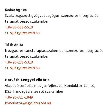
Szász Ágnes
Szakvizsgázott gyógypedagógus, szenzoros integrációs
terápiát végző szakember
+36-30-611-5510
szit@egyutterted.hu
Tóth Anita
Mozgás- és táncterápiás szakember, szenzoros integrációs
terápiát végző szakember
+36-20-201-5318
szit@egyutterted.hu
Horváth-Lengyel Viktória
Alapozó terápiás mozgásfejlesztő, Konduktor-tanító,
DSZIT mozgásfejlesztő szakember
+36-20-325-1849
konduktor@egyutterted.hu