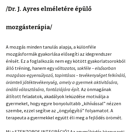
/Dr. J. Ayres elméletére épülő
mozgásterápia/
A mozgás minden tanulás alapja, a különféle
mozgásformák gyakorlása elősegíti az idegrendszer
érését. Ez a foglalkozás nem egy kötött gyakorlatsorokból
álló tréning, hanem egy
változatos, sokféle – elsősorban
mozgásos-egyensúlyozó, tapintásos – tevékenységet felkínáló,
örömteli játéktevékenység, amely a gyermek aktivitására,
önálló választására, fantáziájára épít.
Az önmagának
állított feladatok, akadályok leküzdése motiválja a
gyermeket, hogy egyre bonyolultabb „kihívással” nézzen
szembe, ezzel segítve az „öngyógyító” folyamatot. A
terapeuta a gyermekkel együtt éli meg a fejlődés örömét.
Mi a SZENZOROS INTEGRÁCIÓ? Az agyműködés környezeti