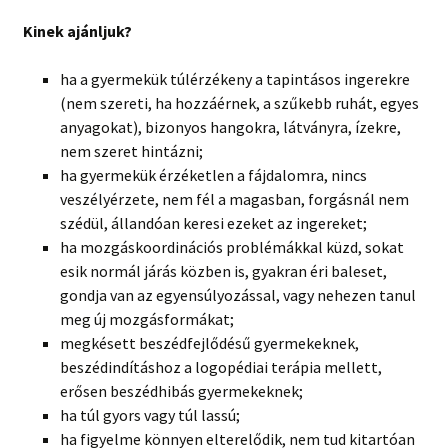
Kinek ajánljuk?
ha a gyermekük túlérzékeny a tapintásos ingerekre
(nem szereti, ha hozzáérnek, a szűkebb ruhát, egyes
anyagokat), bizonyos hangokra, látványra, ízekre,
nem szeret hintázni;
ha gyermekük érzéketlen a fájdalomra, nincs
veszélyérzete, nem fél a magasban, forgásnál nem
szédül, állandóan keresi ezeket az ingereket;
ha mozgáskoordinációs problémákkal küzd, sokat
esik normál járás közben is, gyakran éri baleset,
gondja van az egyensúlyozással, vagy nehezen tanul
meg új mozgásformákat;
megkésett beszédfejlődésű gyermekeknek,
beszédindításhoz a logopédiai terápia mellett,
erősen beszédhibás gyermekeknek;
ha túl gyors vagy túl lassú;
ha figyelme könnyen elterelődik, nem tud kitartóan