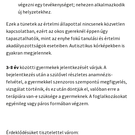
végezni egy tevékenységet; nehezen alkalmazkodik
új helyzetekhez.
Ezek a tünetek az értelmi állapottal nincsenek közvetlen
kapcsolatban, ezért az okos gyereknél éppen úgy
tapasztalhatók, mint az enyhe fokú tanulási és értelmi
akadályozottságok eseteiben. Autisztikus kórképekben is
gyakran megjelennek.
3-8 év
közötti gyermekek jelentkezését várjuk. A
bejelentkezés után a szülővel részletes anamnézis-
felvétel, a gyermekkel szenzoros szempontú megfigyelés,
vizsgálat történik, és ez után döntjük el, valóban erre a
terápiára van-e szüksége a gyermeknek. A foglalkozásokat
egyénileg vagy páros formában végzem.
Érdeklődésüket tisztelettel várom: