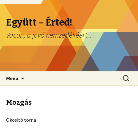
Együtt – Érted!
Vácon, a jövő nemzedékéért…
Skip to content
Keresés
Menu
Mozgás
Okosító torna